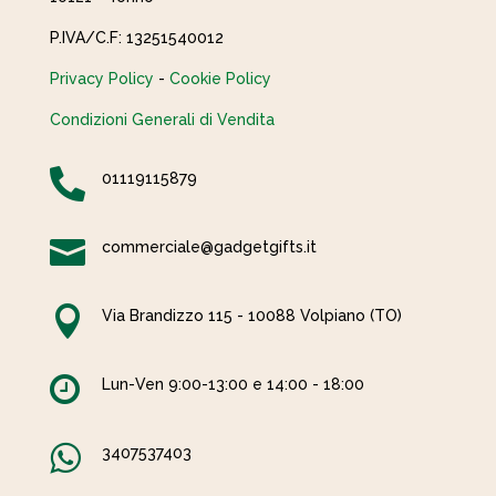
P.IVA/C.F: 13251540012
Privacy Policy
-
Cookie Policy
Condizioni Generali di Vendita

01119115879

commerciale@gadgetgifts.it

Via Brandizzo 115 - 10088 Volpiano (TO)

Lun-Ven 9:00-13:00 e 14:00 - 18:00

3407537403