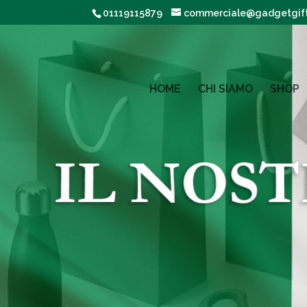
01119115879
commerciale@gadgetgifts
HOME
CHI SIAMO
SHOP